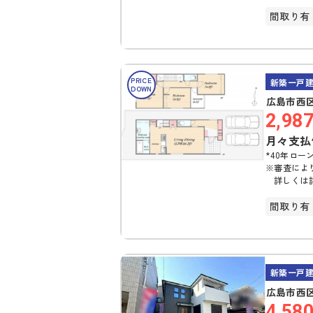
間取り有
オール電
PRICE
新築一戸
DOWN
広島市西区
2,98
月々支払
*40年ローン
※審査によ
詳しくは
間取り有
オール電
新築一戸
広島市西区
4,58