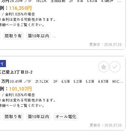
万円
28.20坪
1F 18LDK 土間収納 2F 8洋 5.83洋 4.5納戸
WIC トイレ
例：
116,350
円
 / 金利1.025%の場合
り金利は変わる可能性があります。
詳細ページをご覧ください。
間取り有
築10年以内
更新日：
2026.07.26
台以上
オール電化
建て
己斐上3丁目33-2
0
万円
30.41坪
1F 21.1LDK 2F 6.5洋 5.2洋 5.2洋 4.87洋 WIC
トイレ
例：
101,107
円
 / 金利1.025%の場合
り金利は変わる可能性があります。
詳細ページをご覧ください。
間取り有
築10年以内
オール電化
更新日：
2026.07.25