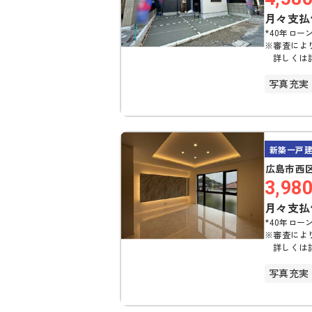
月々支払
*40年ローン
※審査によ
詳しくは
写真充実
駐車場2
新築一戸
広島市西区
3,98
月々支払
*40年ローン
※審査によ
詳しくは
写真充実