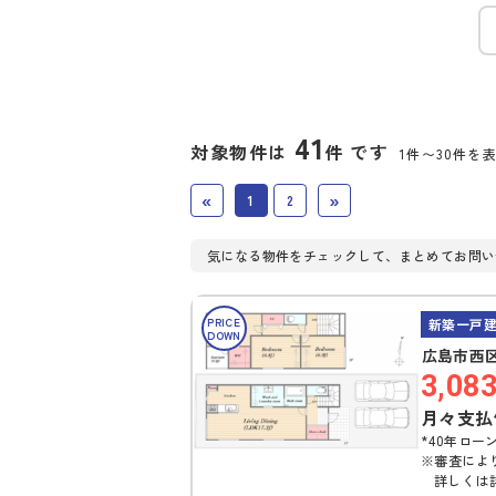
41
対象物件は
件 です
1件〜30件を
«
»
1
2
気になる物件をチェックして、まとめてお問い
PRICE
新築一戸
DOWN
広島市西区
3,08
月々支払
*40年ローン
※審査によ
詳しくは