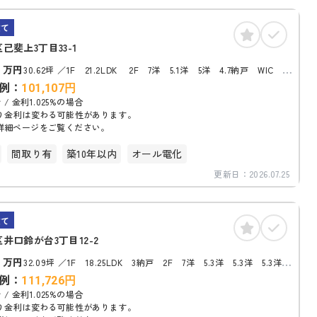
建て
己斐上3丁目33-1
0
万円
30.62坪
1F 21.2LDK 2F 7洋 5.1洋 5洋 4.7納戸 WIC ト
イレ
例：
101,107
円
 / 金利1.025%の場合
り金利は変わる可能性があります。
詳細ページをご覧ください。
間取り有
築10年以内
オール電化
更新日：
2026.07.25
建て
井口鈴が台3丁目12-2
8
万円
32.09坪
1F 18.25LDK 3納戸 2F 7洋 5.3洋 5.3洋 5.3洋
2.7サンルーム トイレ
例：
111,726
円
 / 金利1.025%の場合
り金利は変わる可能性があります。