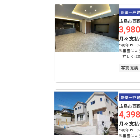
新築一戸
広島市西区
3,98
月々支払
*40年ローン
※審査によ
詳しくは
写真充実
新築一戸
広島市西区
4,39
月々支払
*40年ローン
※審査によ