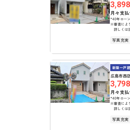
3,89
月々支払
*40年ローン
※審査によ
詳しくは
写真充実
駐車場2
新築一戸
広島市西区
3,79
月々支払
*40年ローン
※審査によ
詳しくは
写真充実
駐車場2