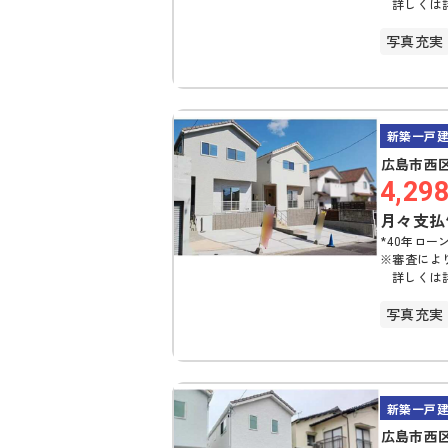
詳しくは
写真充実
駐車場2
新築一戸
広島市西区
4,29
月々支払
*40年ローン
※審査によ
詳しくは
写真充実
駐車場2
新築一戸
広島市西区