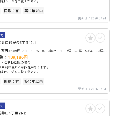
詳細ページをご覧ください。
間取り有
築10年以内
更新日：
2026.07.24
台以上
建て
井口鈴が台3丁目12-1
8
万円
32.09坪
1F 18.25LDK 3納戸 2F 7洋 5.3洋 5.3洋 5.3洋
3.1サンルーム トイレ
例：
109,186
円
 / 金利1.025%の場合
り金利は変わる可能性があります。
詳細ページをご覧ください。
間取り有
築10年以内
更新日：
2026.07.24
台以上
建て
井口4丁目21-2