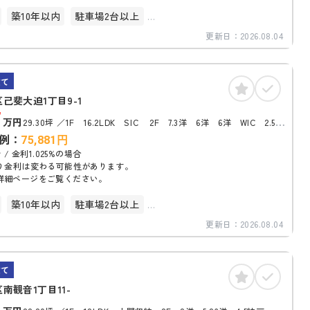
築10年以内
駐車場2台以上
更新日：
2026.08.04
化
建て
己斐大迫1丁目9-1
7
万円
29.30坪
1F 16.2LDK SIC 2F 7.3洋 6洋 6洋 WIC 2.5サン
ルーム トイレ
例：
75,881
円
 / 金利1.025%の場合
り金利は変わる可能性があります。
詳細ページをご覧ください。
築10年以内
駐車場2台以上
更新日：
2026.08.04
化
建て
南観音1丁目11-
0