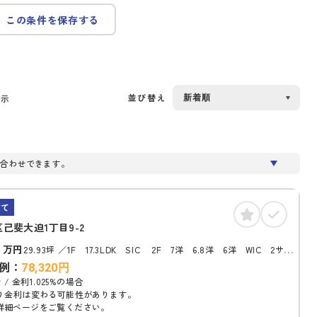
この条件を保存する
並び替え
表示
合わせできます。
建て
己斐大迫1丁目9-2
3
万円
29.93坪
1F 17.3LDK SIC 2F 7洋 6.8洋 6洋 WIC 2サン
ルーム トイレ
例：
78,320
円
 / 金利1.025%の場合
り金利は変わる可能性があります。
詳細ページをご覧ください。