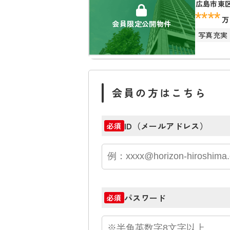
広島市東
****
万
会員限定公開物件
写真充実
会員の方はこちら
ID（メールアドレス）
必須
パスワード
必須