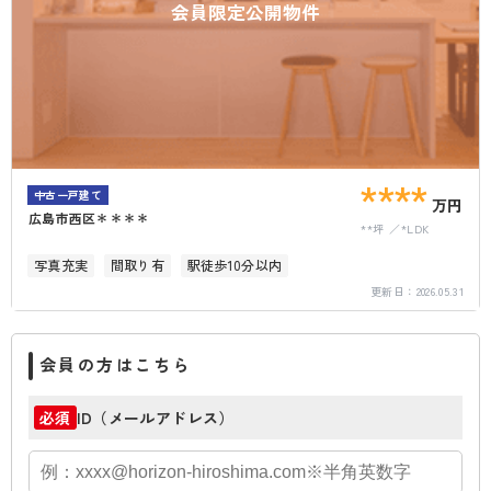
会員限定公開物件
****
中古一戸建て
万円
広島市西区＊＊＊＊
**坪
*LDK
写真充実
間取り有
駅徒歩10分以内
更新日：
2026.05.31
会員の方はこちら
ID（メールアドレス）
必須