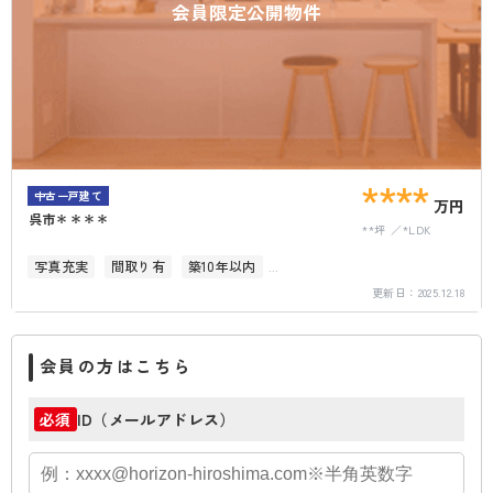
会員限定公開物件
****
中古一戸建て
万円
呉市＊＊＊＊
**坪
*LDK
写真充実
間取り有
築10年以内
更新日：
2025.12.18
駐車場2台以上
オール電化
会員の方はこちら
ID（メールアドレス）
必須