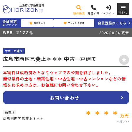
広島市の不動産情報
MENU
物件検索
電話する
ログイン
会員限定
会員登録はこちら
お気に入り
マッチング物件
コンテンツ
WEB
件
2127
2026.08.04
更新
中古一戸建て
広島市西区己斐上＊＊＊ 中古一戸建て
本物件は成約済みとなりウェブでの公開を終了しました。
類似条件の土地・新築住宅・中古住宅・中古マンションなどの情
報をお求めの方は、お気軽にお問い合わせ下さい。
お問い合わせ
＊＊＊＊
所在地
万円
広島市西区己斐上＊＊＊
**坪
**