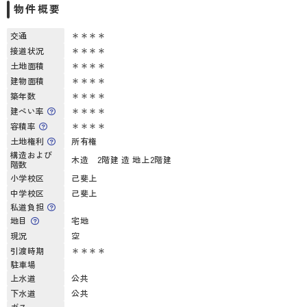
物件概要
交通
＊＊＊＊
接道状況
＊＊＊＊
土地面積
＊＊＊＊
建物面積
＊＊＊＊
築年数
＊＊＊＊
建ぺい率
＊＊＊＊
容積率
＊＊＊＊
土地権利
所有権
構造および
木造 2階建 造 地上2階建
階数
小学校区
己斐上
中学校区
己斐上
私道負担
地目
宅地
現況
空
引渡時期
＊＊＊＊
駐車場
上水道
公共
下水道
公共
ガス