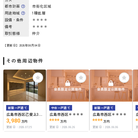
都市計画
市街化区域
用途地域
1種低層
設備・条件
＊＊＊＊
備考
＊＊＊＊
取引態様
仲介
【更新日】2026年08月04日
その他周辺物件
会員限定公開物件
会員限定公開物件
新築一戸建て
中古一戸建て
新築一戸建て
広島市西区己斐上3丁
広島市西区＊＊＊＊
広島市西区＊＊＊＊
目33-2
3,980
****
****
万円
万円
万円
更新日：
2026.07.25
更新日：
2026.06.26
更新日：
2026.06.06