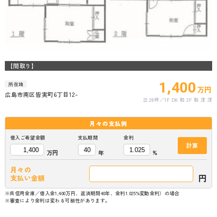
【間取り】
1,400
所在地
万円
広島市南区皆実町6丁目12-
22.28坪
1F DK 和 2F 和 洋 洋
月々の
支払例
借入ご希望金額
支払期間
金利
計算
万円
年
%
月々の
円
支払い金額
※呉信用金庫／借入金1,400万円、返済期間40年、金利1.025%変動金利）の場合
※審査により金利は変わる可能性があります。