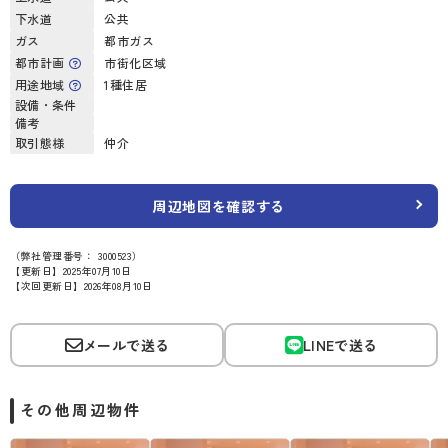
下水道
公共
ガス
都市ガス
都市計画
市街化区域
用途地域
1種住居
設備・条件
備考
取引態様
仲介
周辺地図を確認する
（弊社管理番号： 3000523）
【更新日】2025年07月10日
【次回更新日】2026年08月10日
メールで送る
LINEで送る
その他周辺物件