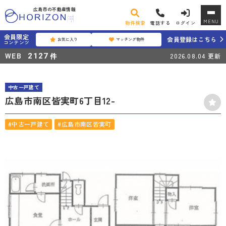
広島市の不動産情報
MENU
物件検索
電話する
ログイン
会員限定
会員登録はこちら
お気に入り
マッチング物件
コンテンツ
WEB
件
2127
2026.08.04
更新
中古一戸建て
広島市南区皆実町6丁目12-
#中古一戸建て
#広島市南区皆実町