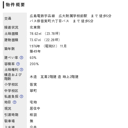
物件概要
広島電鉄宇品線 広大附属学校前駅 まで 徒歩5分
交通
バス停皆実町六丁目バス まで 徒歩5分
接道状況
北東側
土地面積
78.62㎡ （23.78坪）
建物面積
73.67㎡ （22.28坪）
1976年 （昭和51） 11月
築年数
築49年
建ぺい率
60%
容積率
200%
土地権利
構造および
木造 瓦葺2階建 造 地上2階建
階数
小学校区
皆実
中学校区
翠町
私道負担
地目
宅地
現況
居住中
引渡時期
相談
駐車場
無
上水道
公共