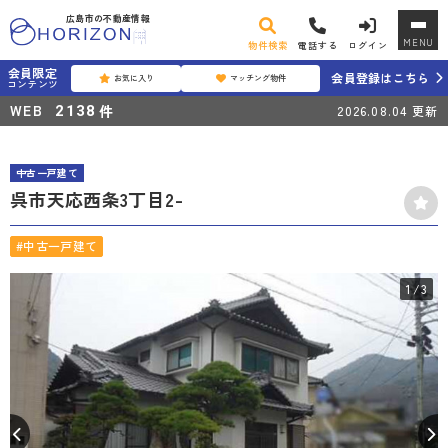
広島市の不動産情報
MENU
物件検索
電話する
ログイン
会員限定
会員登録はこちら
お気に入り
マッチング物件
コンテンツ
WEB
件
2138
2026.08.04
更新
中古一戸建て
呉市天応西条3丁目2-
#中古一戸建て
1
/3