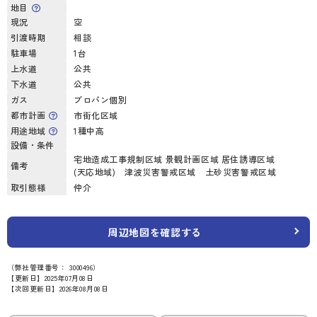
地目
現況
空
引渡時期
相談
駐車場
1台
上水道
公共
下水道
公共
ガス
プロパン個別
都市計画
市街化区域
用途地域
1種中高
設備・条件
宅地造成工事規制区域 景観計画区域 居住誘導区域
備考
(天応地域) 津波災害警戒区域 土砂災害警戒区域
取引態様
仲介
周辺地図を確認する
（弊社管理番号： 3000496）
【更新日】2025年07月08日
【次回更新日】2026年08月08日