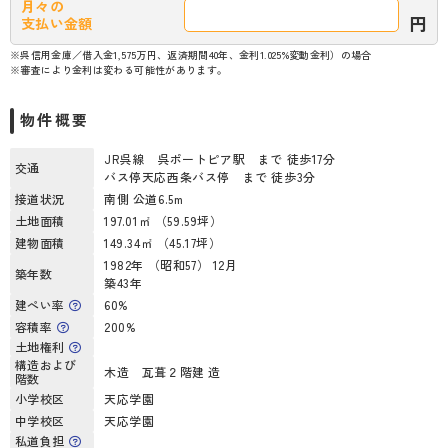
月々の
円
支払い金額
※呉信用金庫／借入金1,575万円、返済期間40年、金利1.025%変動金利）の場合
※審査により金利は変わる可能性があります。
物件概要
JR呉線 呉ポートピア駅 まで 徒歩17分
交通
バス停天応西条バス停 まで 徒歩3分
接道状況
南側 公道6.5m
土地面積
197.01㎡ （59.59坪）
建物面積
149.34㎡ （45.17坪）
1982年 （昭和57） 12月
築年数
築43年
建ぺい率
60%
容積率
200%
土地権利
構造および
木造 瓦葺２階建 造
階数
小学校区
天応学園
中学校区
天応学園
私道負担