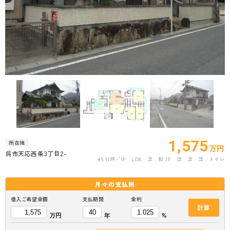
1,575
所在地
万円
呉市天応西条3丁目2-
45.17坪
1F LDK 洋 和 2F 洋 洋 洋 トイレ
月々の
支払例
借入ご希望金額
支払期間
金利
計算
万円
年
%