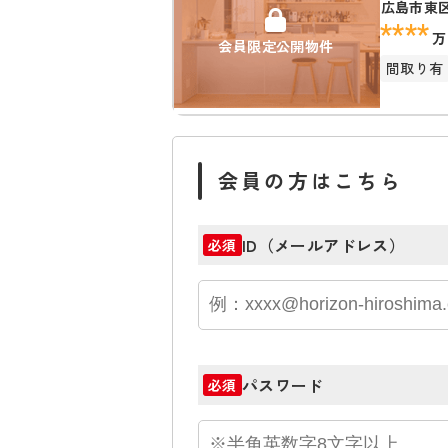
広島市東
****
万
会員限定公開物件
間取り有
会員の方はこちら
ID（メールアドレス）
必須
パスワード
必須