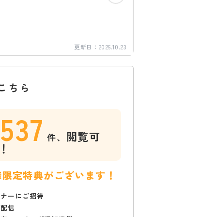
更新日：
2025.10.23
こちら
1537
閲覧可
件、
！
様限定特典がございます！
ミナーにご招待
で配信