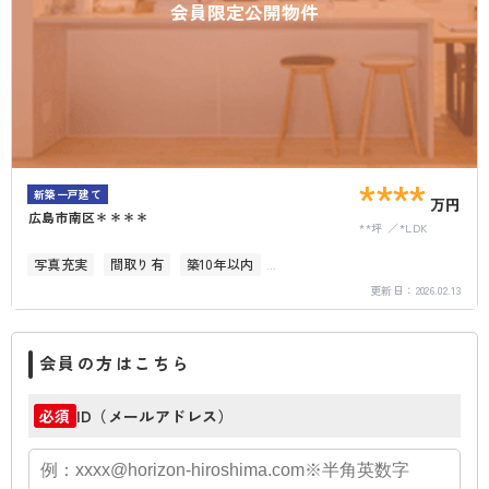
会員限定公開物件
****
新築一戸建て
万円
広島市南区＊＊＊＊
**坪
*LDK
写真充実
間取り有
築10年以内
更新日：
2026.02.13
駐車場2台以上
会員の方はこちら
ID（メールアドレス）
必須