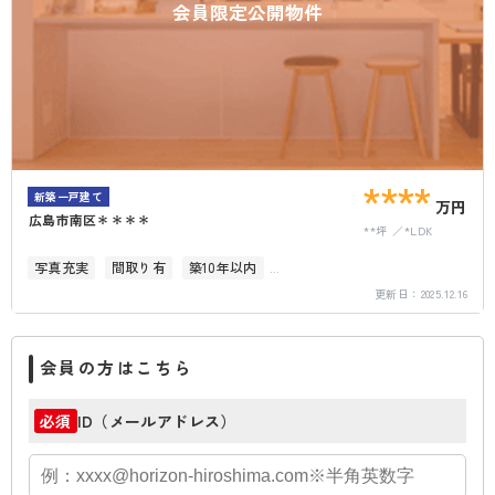
会員限定公開物件
****
新築一戸建て
万円
広島市南区＊＊＊＊
**坪
*LDK
写真充実
間取り有
築10年以内
更新日：
2025.12.16
駐車場2台以上
会員の方はこちら
ID（メールアドレス）
必須