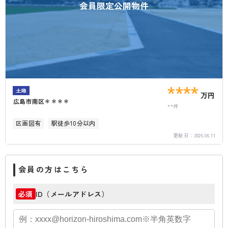
会員限定公開物件
****
土地
万円
広島市南区＊＊＊＊
**坪
区画図有
駅徒歩10分以内
更新日：
2026.06.11
会員の方はこちら
ID（メールアドレス）
必須