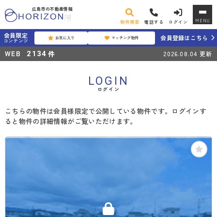
広島市の不動産情報
MENU
物件検索
電話する
ログイン
会員限定
会員登録はこちら
お気に入り
マッチング物件
コンテンツ
WEB
件
2134
2026.08.04
更新
LOGIN
ログイン
こちらの物件は会員様限定で公開している物件です。ログインす
ると物件の詳細情報がご覧いただけます。