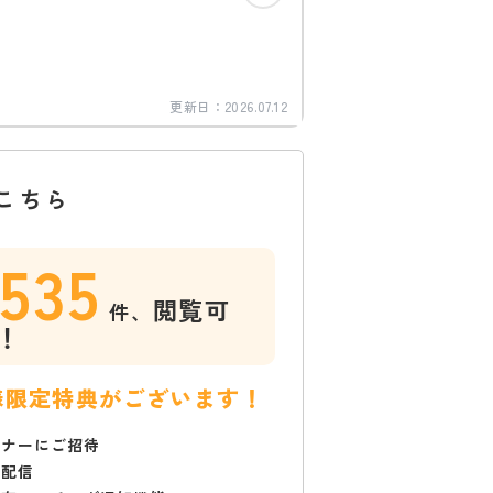
更新日：
2026.07.12
こちら
1535
閲覧可
件、
！
様限定特典がございます！
ミナーにご招待
で配信