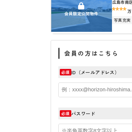
広島市南
****
万
会員限定公開物件
写真充実
会員の方はこちら
ID（メールアドレス）
必須
パスワード
必須