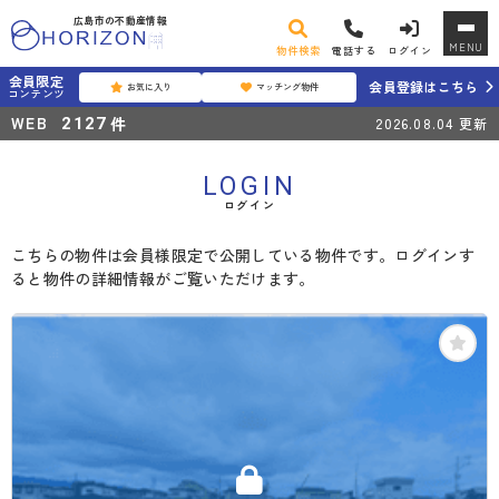
広島市の不動産情報
MENU
物件検索
電話する
ログイン
会員限定
会員登録はこちら
お気に入り
マッチング物件
コンテンツ
WEB
件
2127
2026.08.04
更新
LOGIN
ログイン
こちらの物件は会員様限定で公開している物件です。ログインす
ると物件の詳細情報がご覧いただけます。