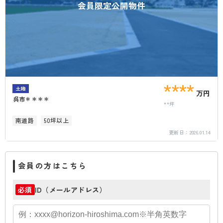
会員限定公開物件
****
土地
万円
呉市＊＊＊＊
**坪
南道路
50坪以上
更新日：
2026.01.14
会員の方はこちら
ID（メールアドレス）
必須