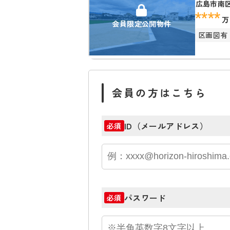
広島市南
****
万
会員限定公開物件
区画図有
会員の方はこちら
ID（メールアドレス）
必須
パスワード
必須