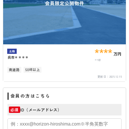
会員限定公開物件
****
土地
万円
呉市＊＊＊＊
**坪
南道路
50坪以上
更新日：
2025.12.15
会員の方はこちら
ID（メールアドレス）
必須