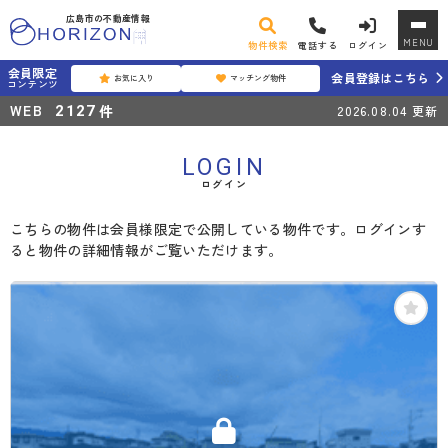
広島市の不動産情報
MENU
物件検索
電話する
ログイン
会員限定
会員登録はこちら
お気に入り
マッチング物件
コンテンツ
WEB
件
2127
2026.08.04
更新
LOGIN
ログイン
こちらの物件は会員様限定で公開している物件です。ログインす
ると物件の詳細情報がご覧いただけます。