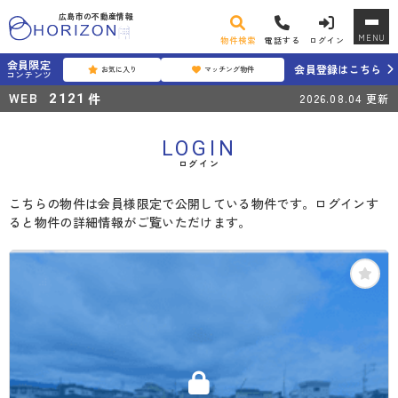
広島市の不動産情報
MENU
物件検索
電話する
ログイン
会員限定
会員登録はこちら
お気に入り
マッチング物件
コンテンツ
WEB
件
2121
2026.08.04
更新
LOGIN
ログイン
こちらの物件は会員様限定で公開している物件です。ログインす
ると物件の詳細情報がご覧いただけます。