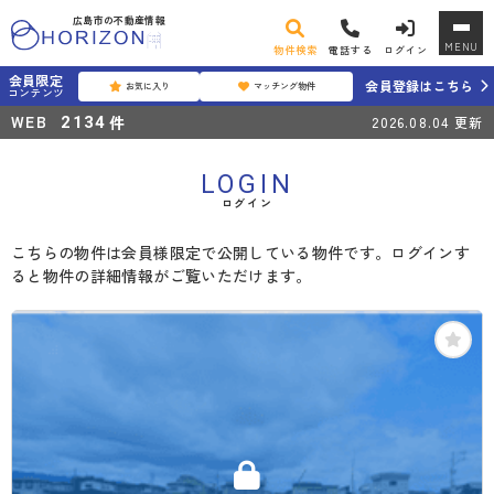
広島市の不動産情報
MENU
物件検索
電話する
ログイン
会員限定
会員登録はこちら
お気に入り
マッチング物件
コンテンツ
WEB
件
2134
2026.08.04
更新
LOGIN
ログイン
こちらの物件は会員様限定で公開している物件です。ログインす
ると物件の詳細情報がご覧いただけます。