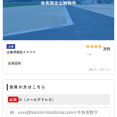
会員限定公開物件
****
土地
万円
広島市西区＊＊＊＊
**坪
区画図有
更新日：
2025.10.27
会員の方はこちら
ID（メールアドレス）
必須