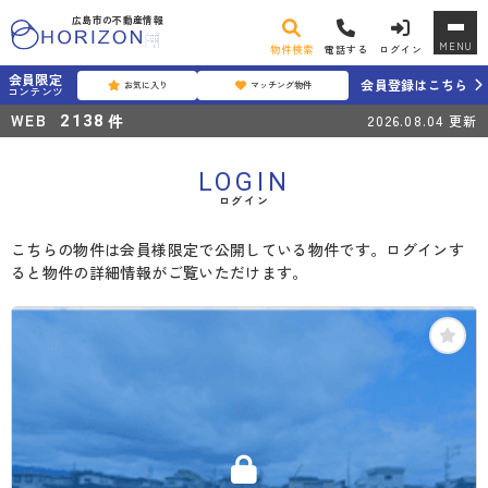
広島市の不動産情報
MENU
物件検索
電話する
ログイン
会員限定
会員登録はこちら
お気に入り
マッチング物件
コンテンツ
WEB
件
2138
2026.08.04
更新
LOGIN
ログイン
こちらの物件は会員様限定で公開している物件です。ログインす
ると物件の詳細情報がご覧いただけます。