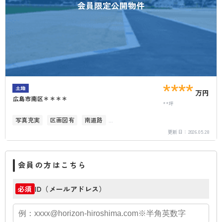
会員限定公開物件
****
土地
万円
広島市南区＊＊＊＊
**坪
写真充実
区画図有
南道路
更新日：
2026.05.28
駅徒歩10分以内
会員の方はこちら
ID（メールアドレス）
必須