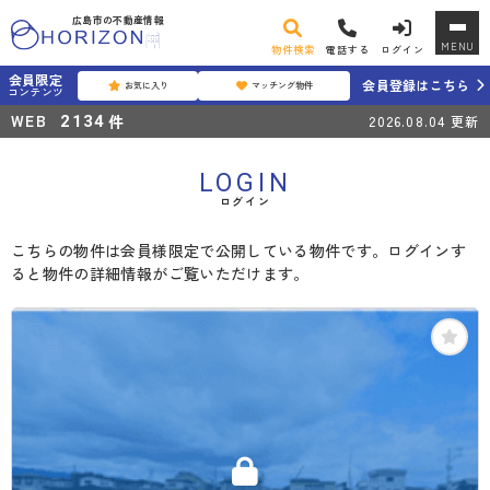
広島市の不動産情報
MENU
物件検索
電話する
ログイン
会員限定
会員登録はこちら
お気に入り
マッチング物件
コンテンツ
WEB
件
2134
2026.08.04
更新
LOGIN
ログイン
こちらの物件は会員様限定で公開している物件です。ログインす
ると物件の詳細情報がご覧いただけます。