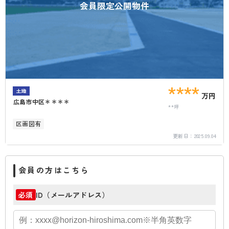
会員限定公開物件
****
土地
万円
広島市中区＊＊＊＊
**坪
区画図有
更新日：
2025.09.04
会員の方はこちら
ID（メールアドレス）
必須