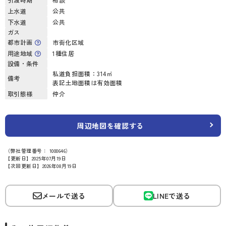
上水道
公共
下水道
公共
ガス
都市計画
市街化区域
用途地域
1種住居
設備・条件
私道負担面積：314㎡
備考
表記土地面積は有効面積
取引態様
仲介
周辺地図を確認する
（弊社管理番号： 1000646）
【更新日】2025年07月19日
【次回更新日】2026年08月19日
メールで送る
LINEで送る