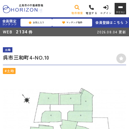
広島市の不動産情報
MENU
物件検索
電話する
ログイン
会員限定
会員登録はこちら
お気に入り
マッチング物件
コンテンツ
WEB
件
2134
2026.08.04
更新
土地
呉市三和町4-NO.10
#土地