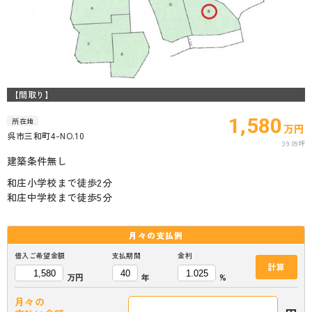
【間取り】
1,580
所在地
万円
呉市三和町4-NO.10
39.09坪
建築条件無し
和庄小学校まで徒歩2分
和庄中学校まで徒歩5分
月々の
支払例
借入ご希望金額
支払期間
金利
計算
万円
年
%
月々の