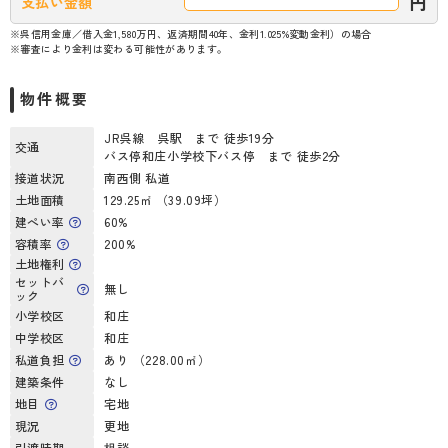
円
支払い金額
※呉信用金庫／借入金1,580万円、返済期間40年、金利1.025%変動金利）の場合
※審査により金利は変わる可能性があります。
物件概要
JR呉線 呉駅 まで 徒歩19分
交通
バス停和庄小学校下バス停 まで 徒歩2分
接道状況
南西側 私道
土地面積
129.25㎡ （39.09坪）
建ぺい率
60%
容積率
200%
土地権利
セットバ
無し
ック
小学校区
和庄
中学校区
和庄
私道負担
あり （228.00㎡）
建築条件
なし
地目
宅地
現況
更地
引渡時期
相談