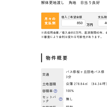
解体更地渡し 角地 日当り良好
借入ご希望金額
支払期
月々の
支払例
万円
※呉信用金庫／借入金850万円、返済期間40年、金
※審査により金利は変わる可能性があります。
物件概要
バス停桜ヶ丘団地バス停 
交通
3分
公簿 278.84㎡ （84.34坪
土地面積
100%
容積率
セットバ
無し
ック