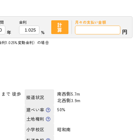
間
金利
月々の
支払い金額
計
算
円
年
%
利1.025%変動金利）の場合
まで 徒歩
南西側5.7m
接道状況
北西側3.9m
）
50%
建ぺい率
土地権利
昭和南
小学校区