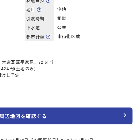
私道負担
宅地
地目
相談
引渡時期
公共
下水道
市街化区域
都市計画
、木造瓦葺平家建、92.61㎡
,424円(土地のみ)
引渡し予定
周辺地図を確認する