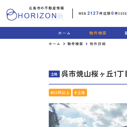
広島市の不動産情報
WEB
2127
件
店頭
0
件
202
ホーム
物件検索
ホーム
物件検索
物件詳細
呉市焼山桜ヶ丘1丁目
土地
#50坪以上
#土地