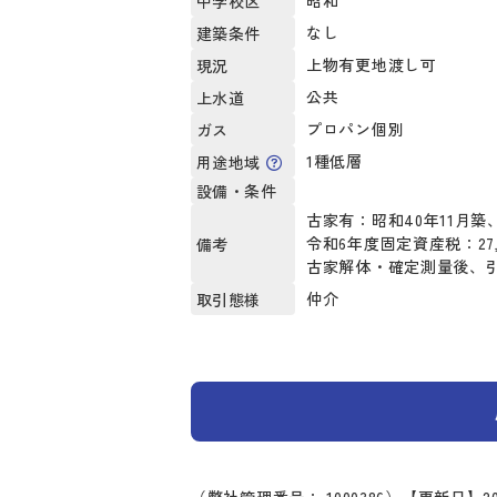
昭和
中学校区
なし
建築条件
上物有更地渡し可
現況
公共
上水道
プロパン個別
ガス
1種低層
用途地域
設備・条件
古家有：昭和40年11月築
令和6年度固定資産税：27
備考
古家解体・確定測量後、
仲介
取引態様