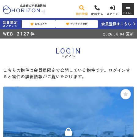
広島市の不動産情報
MENU
物件検索
電話する
ログイン
会員限定
会員登録はこちら
お気に入り
マッチング物件
コンテンツ
WEB
件
2127
2026.08.04
更新
LOGIN
ログイン
こちらの物件は会員様限定で公開している物件です。ログインす
ると物件の詳細情報がご覧いただけます。