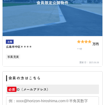
会員限定公開物件
****
土地
万円
広島市中区＊＊＊＊
**坪
写真充実
更新日：
2025.06.08
会員の方はこちら
ID（メールアドレス）
必須