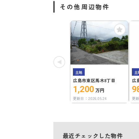
その他周辺物件
土地
土
広島市東区馬木8丁目
広
1,200
9
万円
更新日：
2026.05.24
更
最近チェックした物件