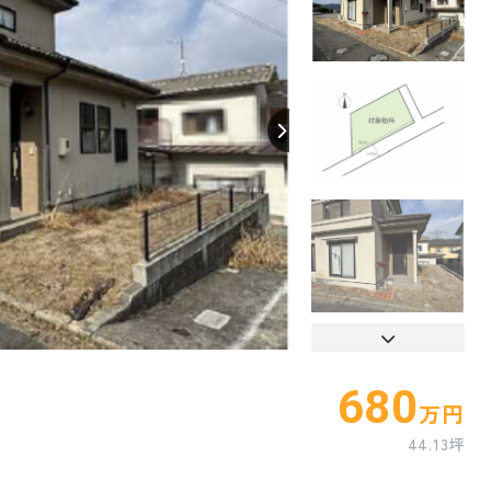
【間取り】
680
万円
44.13坪