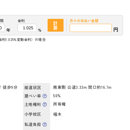
間
金利
月々の
支払い金額
計
算
円
年
%
利1.025%変動金利）の場合
 徒歩9分
南東側 公道3.33m 間口約16.7m
接道状況
50%
建ぺい率
所有権
土地権利
福木
小学校区
私道負担