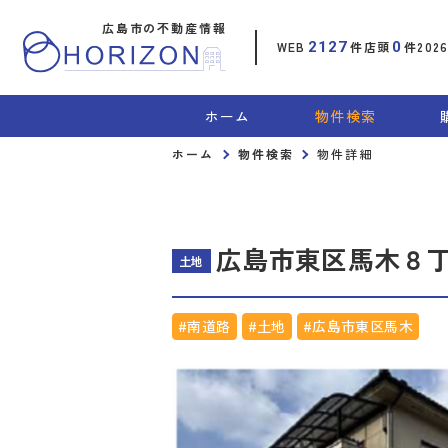
広島市の不動産情報
WEB
2127
件
店頭
0
件
202
ホーム
物件検索
ホーム
物件検索
物件詳細
広島市東区馬木８
土地
#南道路
#土地
#広島市東区馬木