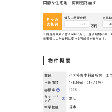
閑静な住宅地 南側道路面す
借入ご希望金額
支払期
月々の
支払例
万円
※呉信用金庫／借入金680万円、返済期間40年、金
※審査により金利は変わる可能性があります。
物件概要
バス停馬木料金所前 まで
交通
145.90㎡ （44.13坪）
土地面積
100%
容積率
セットバ
無し
ック
福木
中学校区