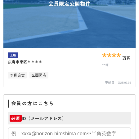
会員限定公開物件
****
土地
万円
広島市東区＊＊＊＊
**坪
写真充実
区画図有
更新日：
2025.06.03
会員の方はこちら
ID（メールアドレス）
必須