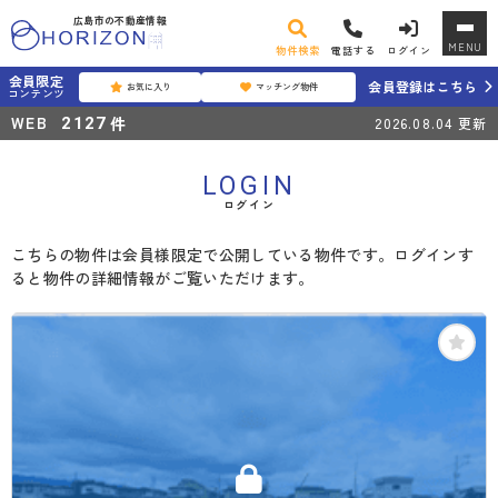
広島市の不動産情報
MENU
物件検索
電話する
ログイン
会員限定
会員登録はこちら
お気に入り
マッチング物件
コンテンツ
WEB
件
2127
2026.08.04
更新
LOGIN
ログイン
こちらの物件は会員様限定で公開している物件です。ログインす
ると物件の詳細情報がご覧いただけます。